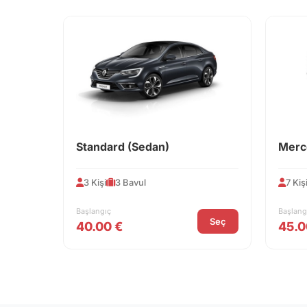
Standard (Sedan)
Merc
3 Kişi
3 Bavul
7 Kiş
Başlangıç
Başlang
Seç
40.00 €
45.0