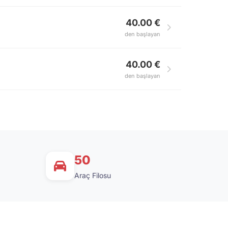
40.00 €
den başlayan
40.00 €
den başlayan
50
Araç Filosu