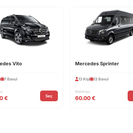
edes Vito
Mercedes Sprinter
i
7 Bavul
13 Kişi
13 Bavul
ıç
Başlangıç
Seç
0 €
60.00 €