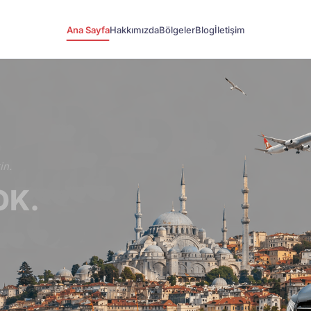
Ana Sayfa
Hakkımızda
Bölgeler
Blog
İletişim
in.
OK.