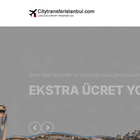
Sabit fiyat garantisi ile yolculuğunuzu gerçekleştir
EKSTRA ÜCRET Y