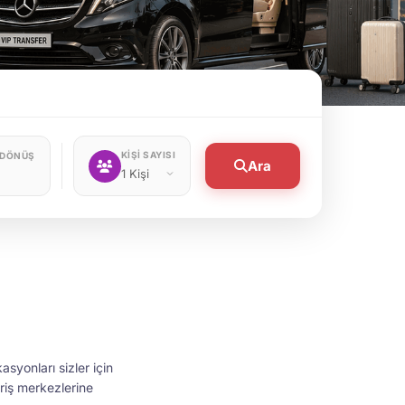
KİŞİ SAYISI
 DÖNÜŞ
Ara
1 Kişi
asyonları sizler için
eriş merkezlerine