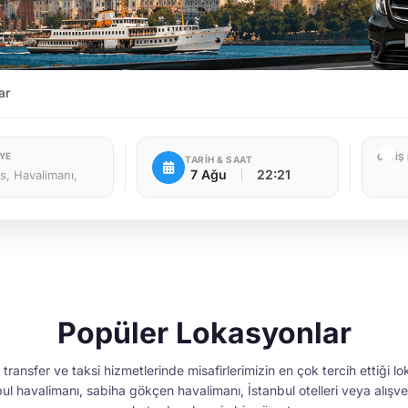
ar
YE
GİDİŞ
TARİH & SAAT
7 Ağu
22:21
Popüler Lokasyonlar
transfer ve taksi hizmetlerinde misafirlerimizin en çok tercih ettiği lok
nbul havalimanı, sabiha gökçen havalimanı, İstanbul otelleri veya alışv