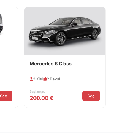
Mercedes S Class
2 Kişi
2 Bavul
Başlangıç
Seç
Seç
200.00 €