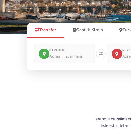
Transfer
Saatlik Kirala
Turl
NEREDEN
NERE
İstanbul havalimanı 
listeledik. İsta